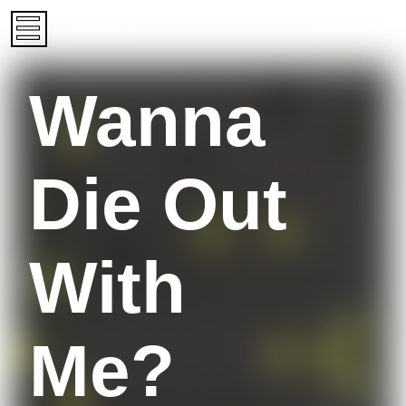
Wanna
Die Out
With
Me?